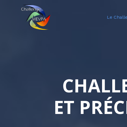
Aller
au
Le Chall
contenu
CHALL
ET PRÉC