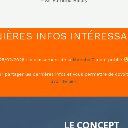
– Sir Edmund Hillary
IÈRES INFOS INTÉRESS
25/02/2026 : le classement de la
Manche 7
a été publié
artager les dernières infos et vous permettre de covoit
avoir le lien.
LE CONCEPT